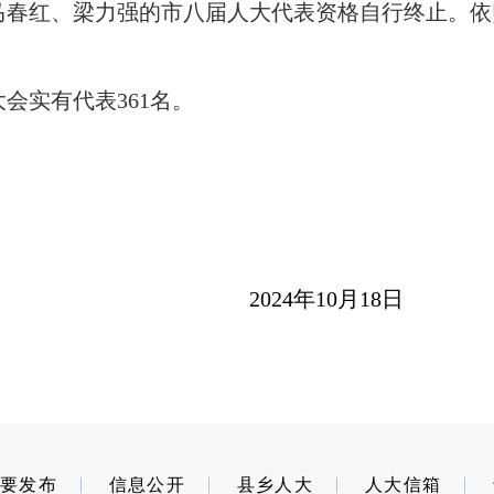
马春红、梁力强的市八届人大代表资格自行终止。依
大会实有代表
361
名。
2024
年
10
月
18
日
重要发布
信息公开
县乡人大
人大信箱