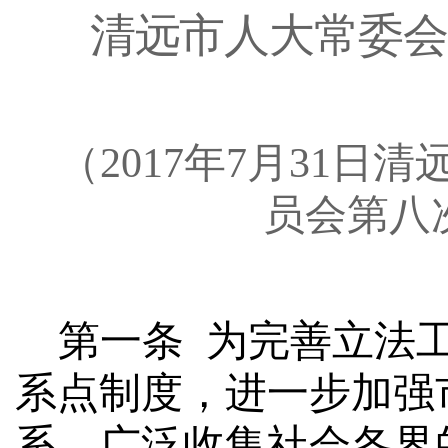
清远
市人大常委会
（
2017
年
7
月
31
日
清
员会第
八
第一条
为完善立法
系点制度，进一步加强
系，广泛收集社会各界